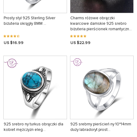
Prosty styl 925 Sterling Silver
Charms różowe obrączki
biżuteria okrągły 8MM …
kwarcowe damskie 925 srebro
biżuteria pierścionek romantyczny
kamień zaręczynowy przyjęcie
rocznicowe prezenty
US $16.99
US $22.99
925 srebro ny turkus obrączki dla
925 srebrny pierścień ny 10*14mm
kobiet mężczyzn eleg…
duży labradoryt prost…