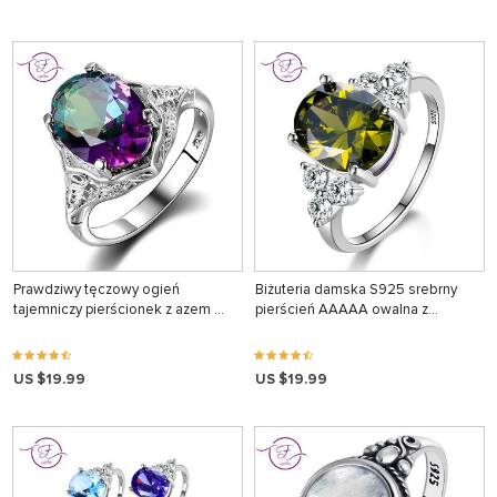
Prawdziwy tęczowy ogień
Biżuteria damska S925 srebrny
tajemniczy pierścionek z azem …
pierścień AAAAA owalna z…
US $19.99
US $19.99