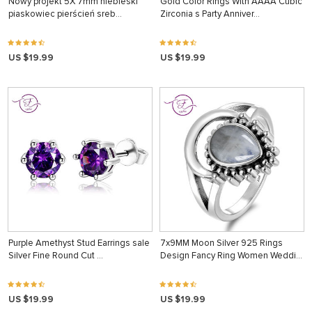
Nowy projekt 5X 7mm niebieski
Gold Color Rings With AAAA Cubic
piaskowiec pierścień sreb…
Zirconia s Party Anniver…
US $19.99
US $19.99
Purple Amethyst Stud Earrings sale
7x9MM Moon Silver 925 Rings
Silver Fine Round Cut …
Design Fancy Ring Women Weddi…
US $19.99
US $19.99